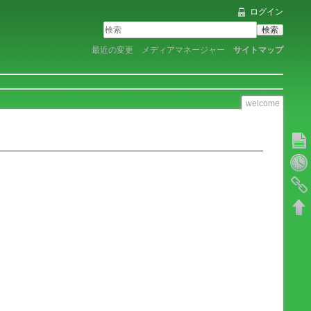
ログイン
検索
最近の変更
メディアマネージャー
サイトマップ
welcome
文書の
以前の
バック
文書の