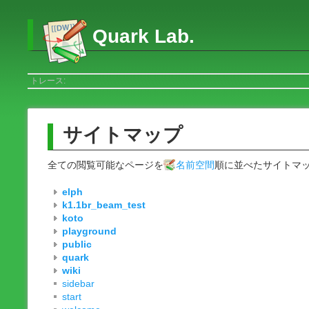
Quark Lab.
トレース:
サイトマップ
全ての閲覧可能なページを
名前空間
順に並べたサイトマ
elph
k1.1br_beam_test
koto
playground
public
quark
wiki
sidebar
start