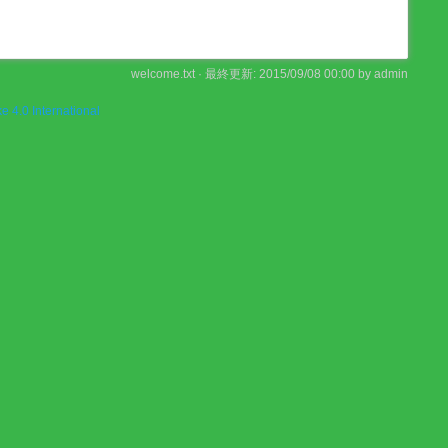
welcome.txt
· 最終更新:
2015/09/08 00:00
by
admin
e 4.0 International